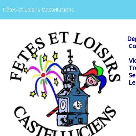
Fêtes et Loisirs Castelluciens
Dep
Co
Vic
Tré
Sec
Les