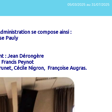
05/03/2025 au 31/07/2025
dministration se compose ainsi :
se Pauly
nt : Jean Dérongère
 Francis Peynot
runet, Cécile Nigron, Françoise Augras.