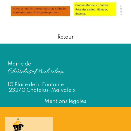
Retour
Mairie de
Châtelus-Malvaleix
10 Place de la Fontaine
23270 Châtelus-Malvaleix
Mentions légales