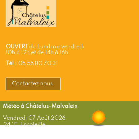
OUVERT
du Lundi au vendredi
10h à 12h et de 14h à 16h
Tél :
05 55 80 70 31
Contactez nous
Châtelus-Malvaleix
Vendredi 07 Août 2026
24 °C, Ensoleillé
Vent: NE de 13 km/h
Humidité: 39%