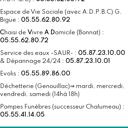
Espace de Vie Sociale (avec A.D.P.B.C) G.
Bigue :
05.55.62.80.92
C
hoisi de
V
ivre
A
D
omicile (Bonnat) :
05.55.62.80.72
Service des eaux -SAUR- :
05.87.23.10.00
& Dépannage 24/24 :
05.87.23.10.01
Evolis :
05.55.89.86.00
Déchetterie (Genouillac)⇒ mardi, mercredi,
vendredi, samedi (14hà 18h)
Pompes Funèbres (successeur Chalumeau) :
05.55.41.14.05