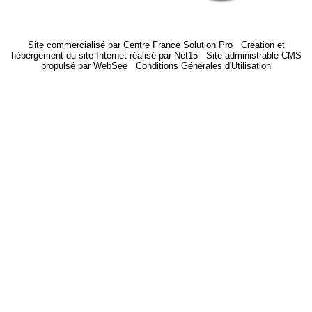
Vent: N de 17 km/h
Humidité: 63%
Site commercialisé par Centre France Solution Pro
-
Création et
hébergement du site Internet réalisé par Net15
-
Site administrable CMS
propulsé par WebSee
-
Conditions Générales d'Utilisation