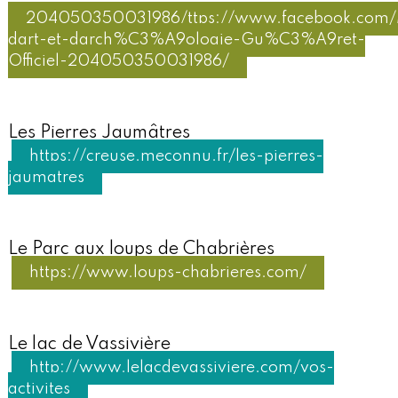
204050350031986/ttps://www.facebook.co
dart-et-darch%C3%A9ologie-Gu%C3%A9ret-
Officiel-204050350031986/
Les Pierres Jaumâtres
https://creuse.meconnu.fr/les-pierres-
jaumatres
Le Parc aux loups de Chabrières
https://www.loups-chabrieres.com/
Le lac de Vassivière
http://www.lelacdevassiviere.com/vos-
activites