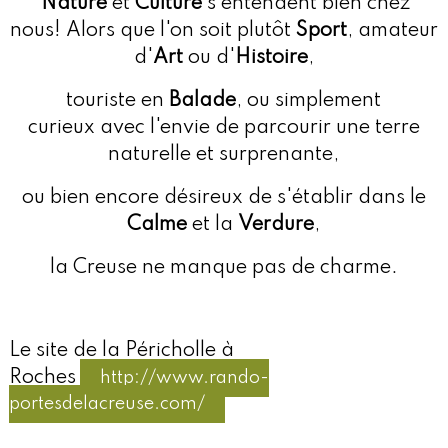
Nature
et
Culture
s'entendent bien chez
nous! Alors que l'on soit plutôt
Sport
, amateur
d'
Art
ou d'
Histoire
,
touriste en
Balade
, ou simplement
curieux
avec l'envie de parcourir une terre
naturelle et surprenante,
ou bien encore désireux de s'établir dans le
Calme
et la
Verdure
,
la Creuse ne manque
pas de charme.
Le site de la Péricholle à
Roches
http://www.rando-
portesdelacreuse.com/