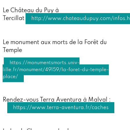
Le Château du Puy à
Tercillat
http://www.chateaudupuy.com/infos.h
Le monument aux morts de la Forêt du
Temple
https://monumentsmorts.univ-
lille.fr/monument/49159/la-foret-du-temple-
place/
Rendez-vous Terra Aventura à Malval :
https://www.terra-aventura.fr/caches