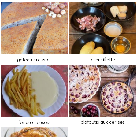
gâteau creusois
creusiflette
clafoutis aux cerises
fondu creusois