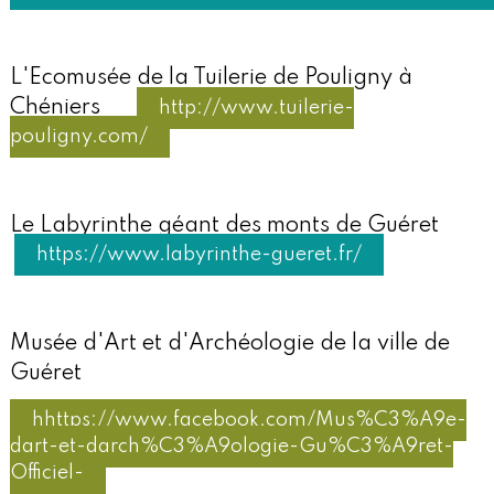
L'Ecomusée de la Tuilerie de Pouligny à
Chéniers
http://www.tuilerie-
pouligny.com/
Le Labyrinthe géant des monts de Guéret
https://www.labyrinthe-gueret.fr/
Musée d'Art et d'Archéologie de la ville de
Guéret
hhttps://www.facebook.com/Mus%C3%A9e-
dart-et-darch%C3%A9ologie-Gu%C3%A9ret-
Officiel-