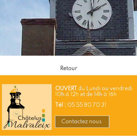
Retour
OUVERT
du Lundi au vendredi
10h à 12h et de 14h à 16h
Tél :
05 55 80 70 31
Contactez nous