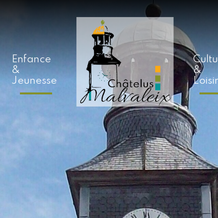
Enfance
Cult
&
&
Jeunesse
Loisi