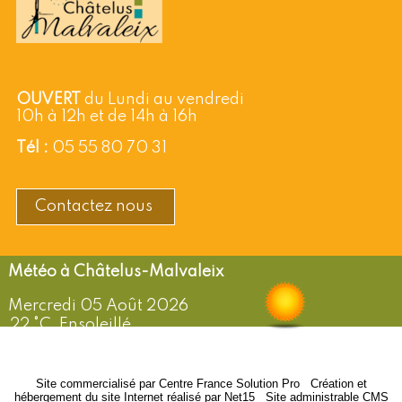
OUVERT
du Lundi au vendredi
10h à 12h et de 14h à 16h
Tél :
05 55 80 70 31
Contactez nous
Châtelus-Malvaleix
Mercredi 05 Août 2026
22 °C, Ensoleillé
Vent: O de 11 km/h
Humidité: 53%
Site commercialisé par Centre France Solution Pro
-
Création et
hébergement du site Internet réalisé par Net15
-
Site administrable CMS