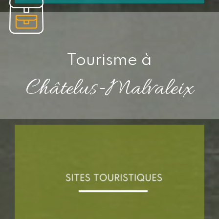
Tourisme à
Châtelus-Malvaleix