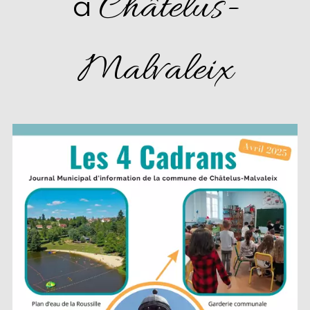
Châtelus-
à
Malvaleix