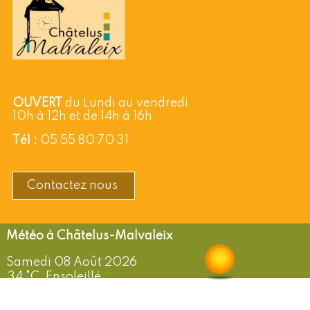
OUVERT
du Lundi au vendredi
10h à 12h et de 14h à 16h
Tél :
05 55 80 70 31
Contactez nous
Châtelus-Malvaleix
Samedi 08 Août 2026
34 °C, Ensoleillé
Vent: de 5 km/h
Humidité: 16%