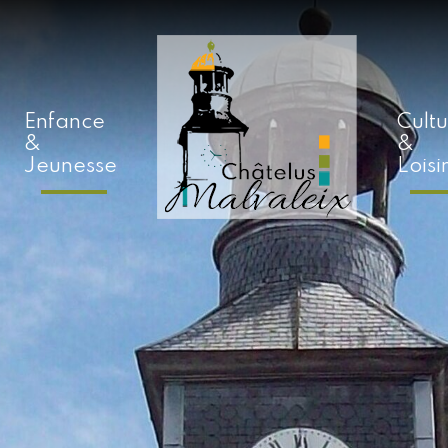
Enfance
Cult
&
&
Jeunesse
Loisi