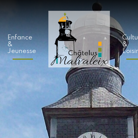
Enfance
Cult
&
&
Jeunesse
Loisi