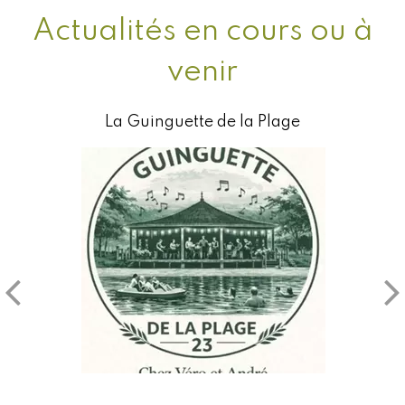
Actualités en cours ou à
venir
Installation d'une praticienne en réflexologie
Un
au Pôle santé